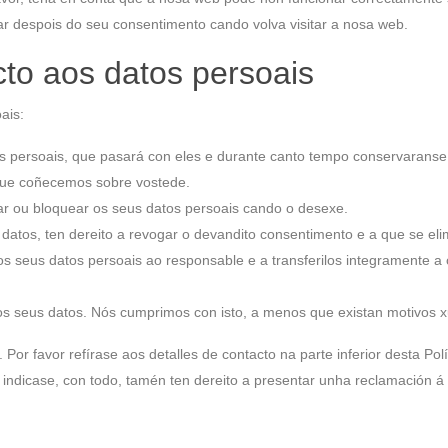
ar despois do seu consentimento cando volva visitar a nosa web.
cto aos datos persoais
ais:
os persoais, que pasará con eles e durante canto tempo conservaranse
 que coñecemos sobre vostede.
orrar ou bloquear os seus datos persoais cando o desexe.
atos, ten dereito a revogar o devandito consentimento e a que se eli
s os seus datos persoais ao responsable e a transferilos integramente 
s seus datos. Nós cumprimos con isto, a menos que existan motivos xu
Por favor refírase aos detalles de contacto na parte inferior desta Pol
ndicase, con todo, tamén ten dereito a presentar unha reclamación á 