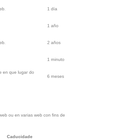
eb.
1 día
1 año
eb.
2 años
1 minuto
e en que lugar do
6 meses
web ou en varias web con fins de
Caducidade