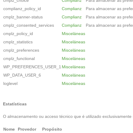
cmplz_choice
Complianz
Para almacenar as prefe
complianz_policy_id
Complianz
Para almacenar as prefe
cmplz_banner-status
Complianz
Para almacenar as prefe
cmplz_consented_services
Complianz
Para almacenar as prefe
cmplz_policy_id
Misceláneas
cmplz_statistics
Misceláneas
cmplz_preferences
Misceláneas
cmplz_functional
Misceláneas
WP_PREFERENCES_USER_1
Misceláneas
WP_DATA_USER_6
Misceláneas
loglevel
Misceláneas
Estatísticas
O almacenamento ou acceso técnico que é utilizado exclusivamente co
Nome
Provedor
Propósito