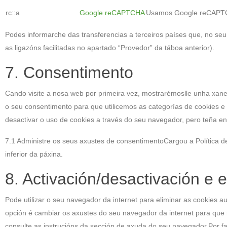
rc::a
Google reCAPTCHA
Usamos Google reCAPTC
Podes informarche das transferencias a terceiros países que, no seu c
as ligazóns facilitadas no apartado “Provedor” da táboa anterior).
7. Consentimento
Cando visite a nosa web por primeira vez, mostrarémoslle unha xanel
o seu consentimento para que utilicemos as categorías de cookies e 
desactivar o uso de cookies a través do seu navegador, pero teña e
7.1 Administre os seus axustes de consentimentoCargou a Política de
inferior da páxina.
8. Activación/desactivación e 
Pode utilizar o seu navegador da internet para eliminar as cookies
opción é cambiar os axustes do seu navegador da internet para que
consulte as instrucións da sección de axuda do seu navegador.Por f