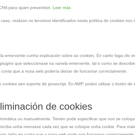
HA para spam prevention.
Leer más
aso, realizan os terceiros identificados nesta política de cookies nos 
a emerxente cunha explicación sobre as cookies. En canto faga clic en
plugins que seleccionase na xanela emerxente, tal e como se describe
n conta que a nosa web podería deixar de funcionar correctamente.
 cookies sen soporte de javascript. En AMP, podes utilizar o botón de 
eliminación de cookies
 automática ou manualmente. Tamén pode especificar que non se coloq
 reciba unha mensaxe cada vez que se coloque unha cookie. Para máis
avor, teña en conta que a nosa web pode non funcionar correctamente 