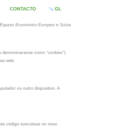
CONTACTO
GL
do Espazo Económico Europeo e Suíza
ías denominaranse como “cookies”).
osa web.
tador ou outro dispositivo. A
Este código execútase no noso