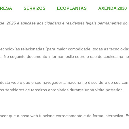
RESA
SERVIZOS
ECOPLANTAS
AXENDA 2030
rzo de 2025 e aplícase aos cidadáns e residentes legais permanentes 
s tecnoloxías relacionadas (para maior comodidade, todas as tecnolox
s. No seguinte documento informámoslle sobre o uso de cookies na n
desta web e que o seu navegador almacena no disco duro do seu compu
 servidores de terceiros apropiados durante unha visita posterior.
facer que a nosa web funcione correctamente e de forma interactiva. 