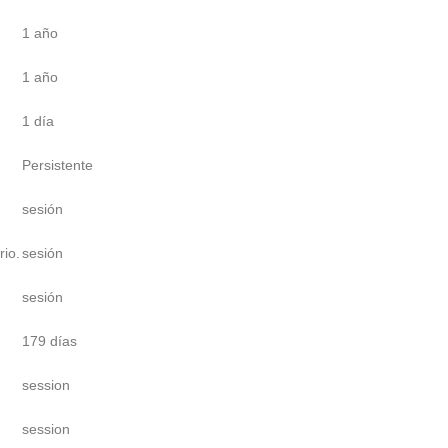
1 año
1 año
1 día
Persistente
sesión
rio.
sesión
sesión
179 días
session
session