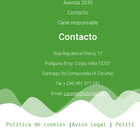
Axenda 2030
Contacto
Canle responsable
Contacto
Rúa República Checa, 17
Polígono Emp. Costa Vella 15707
Santiago de Compostela (A Coruña)
Tel: + (34) 981 571 241
Email:
coregal@coregal.gal
Política de cookies
 |
Aviso Legal
 | 
Polític