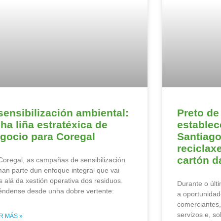
sensibilización ambiental:
Preto de
ha liña estratéxica de
estable
gocio para Coregal
Santiag
reciclax
cartón d
Coregal, as campañas de sensibilización
man parte dun enfoque integral que vai
s alá da xestión operativa dos residuos.
Durante o últ
éndense desde unha dobre vertente:
a oportunidade
comerciantes,
servizos e, s
R MÁS »