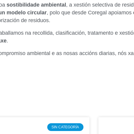
coa
sostibilidade ambiental
, a xestión selectiva de resi
un modelo circular
, polo que desde Coregal apoiamos 
orización de residuos.
raballamos na recollida, clasificación, tratamento e xest
axe
.
ompromiso ambiental e as nosas accións diarias, nós x
SIN CATEGORÍA