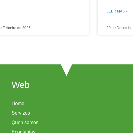
LEER MÁS »
e Febreiro de 2026
29 de Decembro
Web
Home
Servizos
Quen somos
Ecoplantas