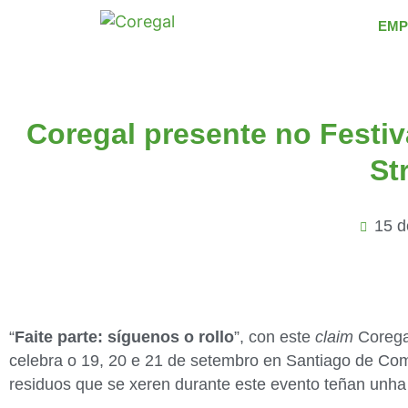
EMP
Coregal presente no Festi
St
15 d
“
Faite parte: síguenos o rollo
”, con este
claim
Corega
celebra o 19, 20 e 21 de setembro en Santiago de Comp
residuos que se xeren durante este evento teñan unha